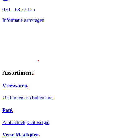
030 – 68 77 125
Informatie aanvragen
Gespecialiseerd
in producten
voor de gehele
vershandel
.
Assortiment
.
Vleeswaren
.
Uit binnen- en buitenland
Paté
.
Ambachtelijk uit België
Verse Maaltijden
.