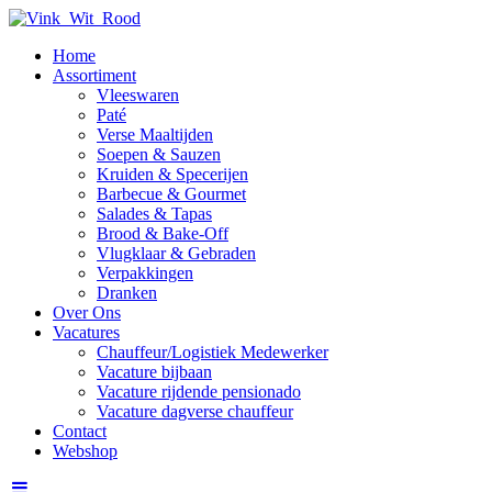
Home
Assortiment
Vleeswaren
Paté
Verse Maaltijden
Soepen & Sauzen
Kruiden & Specerijen
Barbecue & Gourmet
Salades & Tapas
Brood & Bake-Off
Vlugklaar & Gebraden
Verpakkingen
Dranken
Over Ons
Vacatures
Chauffeur/Logistiek Medewerker
Vacature bijbaan
Vacature rijdende pensionado
Vacature dagverse chauffeur
Contact
Webshop